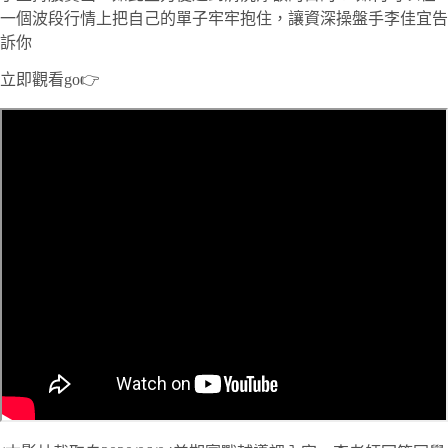
一個波段行情上把自己的單子牢牢抱住，讓資深操盤手李佳宜告
訴你
立即觀看go👉️