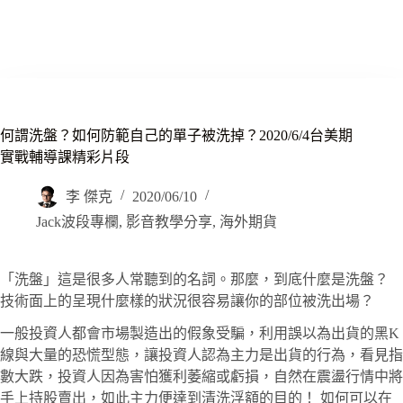
何謂洗盤？如何防範自己的單子被洗掉？2020/6/4台美期
實戰輔導課精彩片段
李 傑克
2020/06/10
Jack波段專欄
,
影音教學分享
,
海外期貨
「洗盤」這是很多人常聽到的名詞。那麼，到底什麼是洗盤？
技術面上的呈現什麼樣的狀況很容易讓你的部位被洗出場？
一般投資人都會市場製造出的假象受騙，利用誤以為出貨的黑K
線與大量的恐慌型態，讓投資人認為主力是出貨的行為，看見指
數大跌，投資人因為害怕獲利萎縮或虧損，自然在震盪行情中將
手上持股賣出，如此主力便達到清洗浮額的目的！ 如何可以在