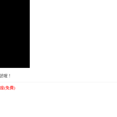
帳號喔！
(免費)