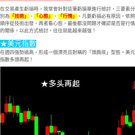
在交易產生虧損時，我常會針對這筆虧損單進行檢討，三要素分
別為
「技術」
、
「心態」
、
「行情」
，凡要虧損必有原因，依照
順序從技術出發，再者看心態，最後都沒問題才確認是否是行情
的關係。以此方式檢討，往往就能越來越強！
★美元指數
在週四強勢過高，形成一個漂亮且對稱的「頭肩底」型態。美元
指數多頭再起！