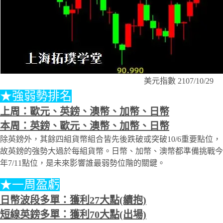
美元指數 2107/10/29
★強弱勢排名
上周：歐元、英鎊、澳幣、加幣、日幣
本周：英鎊、歐元、澳幣、加幣、日幣
除英鎊外，其餘四組貨幣組合皆先後跌破或突破10/6重要點位，
故英鎊的強勢大過於每組貨幣。日幣、加幣、澳幣都準備挑戰今
年7/11點位，是未來影響誰最弱勢位階的關鍵。
★一周盈虧
日幣波段多單：獲利27大點(續抱)
短線英鎊多單：獲利70大點(出場)