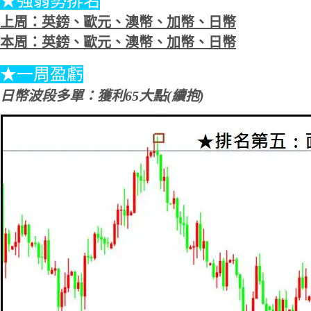
★強弱勢排名
上周：英鎊、歐元、澳幣、加幣、日幣
本周：英鎊、歐元、澳幣、加幣、日幣
★一周盈虧
日幣波段多單：獲利65大點(續抱)