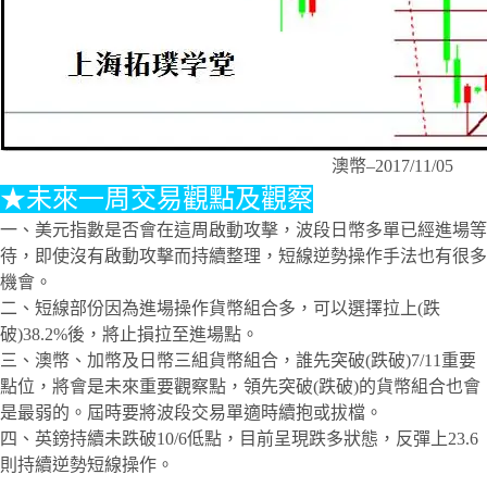
澳幣–2017/11/05
★未來一周交易觀點及觀察
一、美元指數是否會在這周啟動攻擊，波段日幣多單已經進場等
待，即使沒有啟動攻擊而持續整理，短線逆勢操作手法也有很多
機會。
二、短線部份因為進場操作貨幣組合多，可以選擇拉上(跌
破)38.2%後，將止損拉至進場點。
三、澳幣、加幣及日幣三組貨幣組合，誰先突破(跌破)7/11重要
點位，將會是未來重要觀察點，領先突破(跌破)的貨幣組合也會
是最弱的。屆時要將波段交易單適時續抱或拔檔。
四、英鎊持續未跌破10/6低點，目前呈現跌多狀態，反彈上23.6
則持續逆勢短線操作。