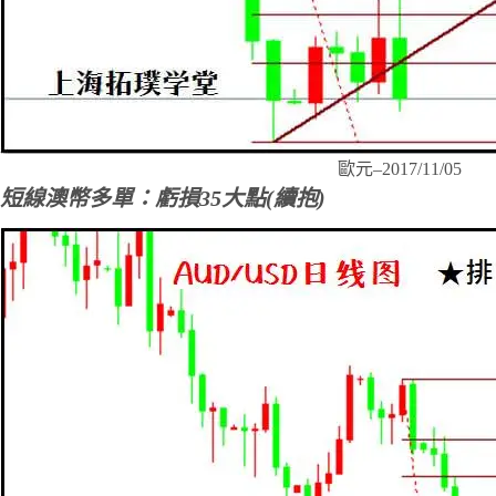
歐元–2017/11/05
短線澳幣多單：虧損35大點(續抱)