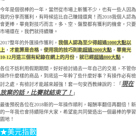
今年是個很棒的一年，當然從市場上斬獲不少，也有一些人因為
我的分享而獲利，有時候這比自己賺錢還爽！而2018我個人認為
會更棒，畢竟對技巧而言，多、空、盤整都有獲利的機會，只要
市場還在，我們就持續賺。
2017整年的外匯操作獲利，
我個人認為至少得超過
1000大點以
上
，
才能算是合格
。
使用我的技巧則能
超過2000大點
，
畢竟光
10-12月這三個有紀錄在網上的月份
，
就已經
超過800大點
。
各位不妨利用假期期間，好好檢討過去一年自己的交易，不管你
操作什麼樣的商品，到底這一年幹了些什麼好事？有操作必有檢
現在
討之處，有檢討才能越來越強！套一句安西教練說的：「
放棄的話，比賽就結束了！
」
最後預祝各位在2018新的一年操作順利，報酬率翻倍再翻倍！新
的一年我也會持續陪伴大家，希望能共同營造出一個最棒的學習
園地！
★美元指數