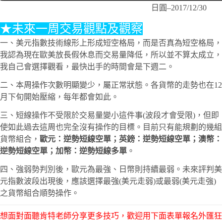
日圓–2017/12/30
★未來一周交易觀點及觀察
一、美元指數技術線形上形成短空格局，而是否真為短空格局，
我認為現在歐美放長假休息而交易量降低，所以並不算太成立，
我自己會選擇觀看，最快出手的時間會是下週二。
二、本周操作次數明顯變少，屬正常狀態。各貨幣的走勢也在12
月下旬開始壓縮，每年都會如此。
三、短線操作不受限於交易量變小這件事(波段才會受限)，但即
使如此過去這周也完全沒有操作的目標。目前只有能規劃的幾組
貨幣組合，
歐元：逆勢短線空單；英鎊：逆勢短線空單；澳幣：
逆勢短線空單；加幣：逆勢短線多單
。
四、強弱勢判別後，歐元為最強、日幣則持續最弱。未來評判美
元指數波段出現後，應該選擇最強(美元走弱)或最弱(美元走強)
之貨幣組合順勢操作。
想面對面聽肯特老師分享更多技巧，歡迎用下面表單報名外匯狂