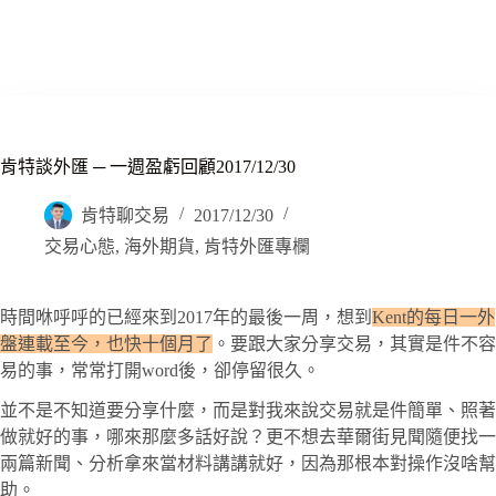
肯特談外匯 ─ 一週盈虧回顧2017/12/30
肯特聊交易
2017/12/30
交易心態
,
海外期貨
,
肯特外匯專欄
時間咻呼呼的已經來到2017年的最後一周，想到
Kent的每日一外
盤連載至今，也快十個月了
。要跟大家分享交易，其實是件不容
易的事，常常打開word後，卻停留很久。
並不是不知道要分享什麼，而是對我來說交易就是件簡單、照著
做就好的事，哪來那麼多話好說？更不想去華爾街見聞隨便找一
兩篇新聞、分析拿來當材料講講就好，因為那根本對操作沒啥幫
助。