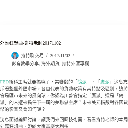
外匯狂想曲-肯特老師20171102
肯特聊交易
2017/11/02
影音教學分享
,
海外期貨
,
肯特外匯專欄
FED
新科主席就要揭曉了，美聯儲的「
鴿派
」、「
鷹派
」消息充
斥著整個外匯市場，各自代表的貨幣政策有其特點及區別，這將
會是匯市未來的風向球，你認為川普會指定「鷹派」還是「鴿
派」的人選來擔任下一屆的美聯儲主席？未來美元指數對各國貨
幣的影響又會如何呢？
消息面討論歸討論，讓我們來回歸技術面，看看肯特老師的本周
外匯狂想曲，帶給大家甚麼大利多