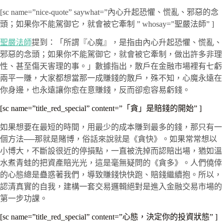
[sc name=”nice-quote” saywhat=”內心升起恐懼、慌亂、邪惡的念
頭；如果你不能駕御它，就會被它牽制 ” whosay=”聖嚴法師” ]
聖嚴法師
提到：「所謂『心魔』，是指由內心升起恐懼、慌亂、
邪惡的念頭；如果你不能駕御它，就會被它牽制，做出許多非理
性、甚至傷天害理的事。」數據指出，散戶在金融市場裡有七虧
兩平一賺，大家都想當那一成賺錢的散戶，殊不知，心魔永遠在
你身邊，也永遠讓你愈在意賺錢，反而卻愈容易虧錢。
[sc name=”title_red_special” content=”「貪」是賠錢的開始” ]
如果想要在最短的時間，用最少的成本賺到最多的錢，那只有一
個方法──那就是賭博，俗話來說就是《貪快》。如果常常想以
小博大，不斷設很近的停損點，一直被洗掉而認賠出場，猶如溫
水煮青蛙的把資產賠光光，這是毫無疑問的《貪多》。人們僥倖
的心態總是蠱惑著我們，導致賺錢快快跑、賠錢繼續抱。所以，
認清真實的自我，建構一套交易邏輯絕對是進入金融交易市場的
第一步功課。
[sc name=”title_red_special” content=”心態，決定你的投資狀態” ]