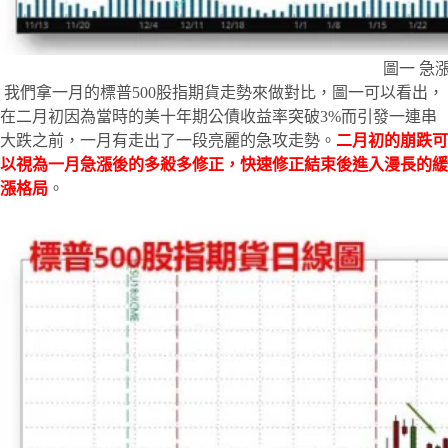
圖一 急
我們拿一月的標普500股指期貨走勢來做對比，圖一可以看出，
在二月初因為當時的美十年期公債收益率突破3%而引發一連串
大跌之前，一月有走出了一段亮麗的急攻走勢。
二月初的崩跌可
以視為一月急漲後的多殺多修正，快速修正結束後進入漫長的緩
漲格局
。