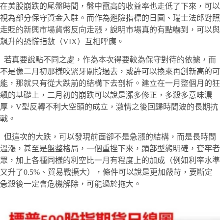
在美股崩跌的尾盤時間，盤中竄高的收益率也走低了下來，可以
視為部分保守資金入駐。而作為避險指標的日圓、瑞士法郎對照
走貶的新興市場貨幣反向走漲，說明市場真的有點嚇到，可以與
飆升的恐慌指數（VIX）互相呼應。
若真要說點不同之處，作為本次得要較為保守對待的依據，而
不是像二月初那樣咬緊牙關撐過去，或許可以換來再創新高的可
能，那就只有從大跌前的結構下去剖析。建立在一月整個月的狂
飆的基礎上，二月初的崩跌可以說是漲多修正，多殺多意味濃
厚，V型反轉不利大空頭的成立，激情之後回歸時間波的長期抗
戰。
但這次的大跌，可以發現前面卻不是急漲的結構，而是長時間
溫漲，甚至是盤整格局，一個重挫下來，頭部型態明確，套牢者
眾，加上各種同樣的利空比一月有程度上的加成（例如利率水準
又升了0.5%、貿易戰擴大），條件可以說是更加嚴苛，要斷定
急殺後一定會危機解除，可能過於拖大。