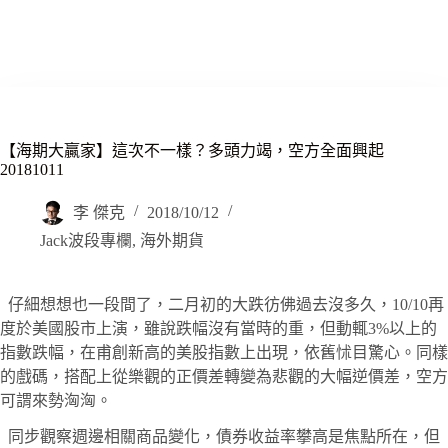
【海期大贏家】這次不一樣？多頭力竭，空方全面興起
20181011
李 傑克
2018/10/12
Jack波段專欄
,
海外期貨
仔細想想也一段間了，二月初的大跌彷佛過去沒多久，10/10再
度於美國股市上演，雖說跌幅沒有當時的重，但動輒3%以上的
指數跌幅，在甫創新高的美股指數上出現，依舊怵目驚心。同樣
的戲碼，搭配上從樂觀的正價差轉變為悲觀的大幅逆價差，空方
可謂來勢洶洶。
同步觀察週邊相關商品變化，債券收益率攀高是焦點所在，但