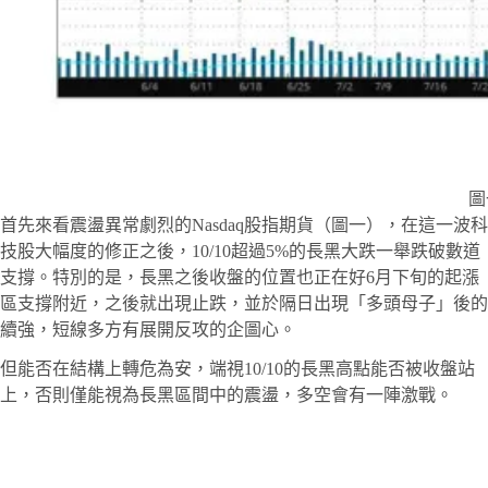
圖
首先來看震盪異常劇烈的Nasdaq股指期貨（圖一），在這一波科
技股大幅度的修正之後，10/10超過5%的長黑大跌一舉跌破數道
支撐。特別的是，長黑之後收盤的位置也正在好6月下旬的起漲
區支撐附近，之後就出現止跌，並於隔日出現「多頭母子」後的
續強，短線多方有展開反攻的企圖心。
但能否在結構上轉危為安，端視10/10的長黑高點能否被收盤站
上，否則僅能視為長黑區間中的震盪，多空會有一陣激戰。