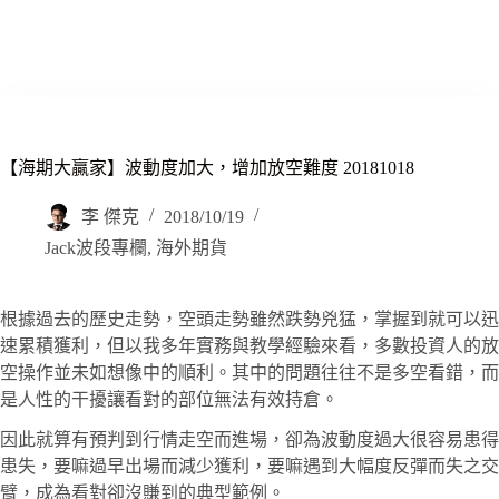
【海期大贏家】波動度加大，增加放空難度 20181018
李 傑克
2018/10/19
Jack波段專欄
,
海外期貨
根據過去的歷史走勢，空頭走勢雖然跌勢兇猛，掌握到就可以迅
速累積獲利，但以我多年實務與教學經驗來看，多數投資人的放
空操作並未如想像中的順利。其中的問題往往不是多空看錯，而
是人性的干擾讓看對的部位無法有效持倉。
因此就算有預判到行情走空而進場，卻為波動度過大很容易患得
患失，要嘛過早出場而減少獲利，要嘛遇到大幅度反彈而失之交
臂，成為看對卻沒賺到的典型範例。