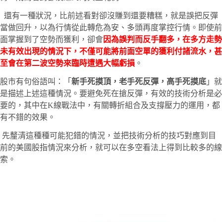
還有一種狀況，比前述看對卻沒賺到還要糟糕，就是誤把反彈
當做回升，以為行情從此轉危為安、多頭再度掌控行情。即使前
面掌握到了空勢而獲利，卻會
因為誤判而反手翻多，在多方走勢
未有效出現的情況下，不僅可能將前面空單的獲利付諸流水，甚
至會在第二波空勢來臨時遭遇大幅虧損
。
股市有句俗語叫：「
新手死摸頂，老手死反彈，高手死摸底
」就
是描述上述這種情況。要避免死在搶反彈，有效的技術分析是必
要的，其中在K線戰法中，有關轉折組合及支撐壓力的運用，都
有不錯的效果。
先釐清這種種可能犯錯的情況，並把技術分析的技巧對應到目
前的美國股指情況來分析，就可以在多空看法上得到比較多的線
索。