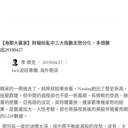
【海期大贏家】財報紛亂中三大指數走勢分化，多頭勝
出20190427
李 傑克
2019/04/27
Jack波段專欄
,
海外期貨
精采的一周過去了，純粹就結果來看，Nasdaq創出了歷史新高，
技壓群雄。但中間的過程卻也不是一帆風順，有微軟的登高、臉
書的逆襲、亞馬遜的淡定、英特爾重挫，幾家歡樂幾家愁的結
果，是震盪加大、人性考驗，卻也無損攻高後的美股伴隨著亮眼
的GDP數據。
那怕有一度的油價大漲，卻也帶不動能源股的攻勢，波音、卡