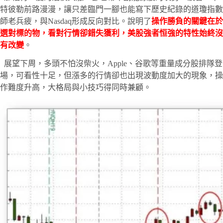
特彼勒前路漫漫，讓只差臨門一腳也能寫下歷史紀錄的道瓊指數
師老兵疲，與Nasdaq形成反向對比。說明了
操作勝負的關鍵在於
選對標的物，看對行情卻錯失獲利，美股強者恒強的特性始終沒
有改變
。
展望下周，多頭不怕沒柴火，Apple、谷歌等重量成分股排隊登
場，可看性十足，但漲多的行情卻也出現波動度加大的現象，操
作難度升高，大格局與小技巧得同時兼顧。