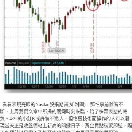
看看表現亮眼的Nasdaq股指期貨(如附圖)，那怕事前雜音不
斷，上周我們文章中所提的關鍵時刻來臨，給了多頭表態的底
氣。4/22的小紅K或許貌不驚人，但恪遵技術面操作的人可以發
現當天正是收盤價站上新高的關鍵日子。黃金買點稍縱即逝，隔