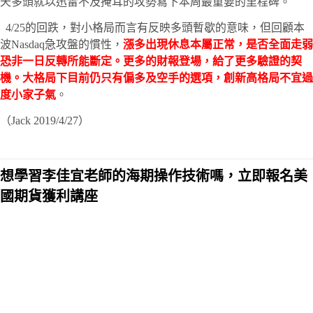
天多頭就以迅雷不及掩耳的攻勢寫下本周最重要的里程碑。
4/25的回跌，對小格局而言有反映多頭暫歇的意味，但回顧本
波Nasdaq急攻盤的慣性，
漲多出現休息本屬正常，是否全面走弱
恐非一日反轉所能斷定。更多的財報登場，給了更多驗證的契
機。大格局下目前仍只有偏多及空手的選項，創新高格局不宜過
度小家子氣
。
（Jack 2019/4/27）
想學習李佳宜老師的海期操作技術嗎，立即報名美
國期貨獲利講座