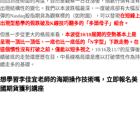
而回到技術面的角度，自然是觀察一日狂漲後，指數行情有沒有
出現結構性的變化。我們以本波跌幅最深，一度破底卻有大幅反
彈的Nasdaq股指期貨為觀察標的（如附圖），可以發現
在短線上
出現型態學的假跌破及K線技巧翻多的「多頭母子」組合。
但進一步從更大的格局來看，
本波從10/10展開的空勢基本上是
呈現一頂比一頂低、一底也比一底低的「N字型」下跌走勢。在
這個慣性沒有打破之前，僅能以短多視之
，10/16及11/7的反彈後
續破底的走勢還歷歷在目，中長線格局還是應以打破慣性作為持
續走多的基礎。
想學習李佳宜老師的海期操作技術嗎，立即報名美
國期貨獲利講座