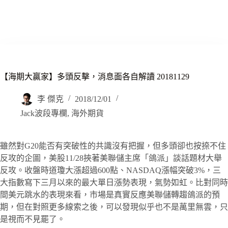
【海期大贏家】多頭反擊，消息面各自解讀 20181129
李 傑克
2018/12/01
Jack波段專欄
,
海外期貨
雖然對G20能否有突破性的共識沒有把握，但多頭卻也按捺不住
反攻的企圖，美股11/28挾著美聯儲主席「鴿派」談話題材大舉
反攻。收盤時道瓊大漲超過600點、NASDAQ漲幅突破3%，三
大指數寫下三月以來的最大單日漲勢表現，氣勢如虹。比對同時
間美元跳水的表現來看，市場是真實反應美聯儲轉趨鴿派的預
期，但在對照更多線索之後，可以發現似乎也不是萬里無雲，只
是視而不見罷了。