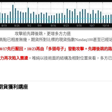
攻擊前先蹲後跳，更增多方力道
24高點已相差無幾，期貨所對比標的現貨指數Nasdaq100甚至
/17先行壓回，10/23再由「多頭母子」發動攻擊。先蹲後跳
力再次陷入震盪
。唯純以技術面的結構及相對位置來看，多方已
期貨獲利講座