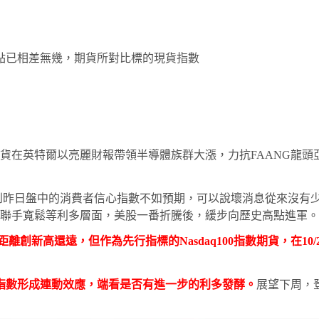
4高點已相差無幾，期貨所對比標的現貨指數
股指期貨在英特爾以亮麗財報帶領半導體族群大漲，力抗FAANG
到昨日盤中的消費者信心指數不如預期，可以說壞消息從來沒有
聯手寬鬆等利多層面，美股一番折騰後，緩步向歷史高點進軍。
距離創新高還遠，但作為先行指標的Nasdaq100指數期貨，在1
指數形成連動效應，端看是否有進一步的利多發酵。
展望下周，