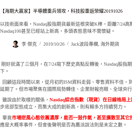
【海期大贏家】半導體重兵領攻，科技股重返榮耀20191026
以技術面來看，Nasdaq股指期貨最新這根突破K棒，距離7/2
Nasdaq100甚至已經站上新高，多頭表態意味不需懷疑。
李 傑克
2019/10/26
Jack波段專欄
,
海外期貨
剛好就滿了三個月，在7/24寫下歷史高點反轉後，Nasdaq
下。
回顧這段時間以來，從月初的ISM資料走弱、零售資料不佳，
延期了。但市場聚焦在國際局勢轉佳、企業財報亮眼、全球央行
雖說由於取樣的關係，
Nasdaq綜合指數（現貨）在日線格局上
步底部型態成立，而集大成的創新高，則有賴多方持續努力。
畢竟
市場逆風心態依舊濃厚，能否一鼓作氣，甚至擴散至其它
應是大概率事件，但會後聲明是否為鷹派說法則是未定之數。