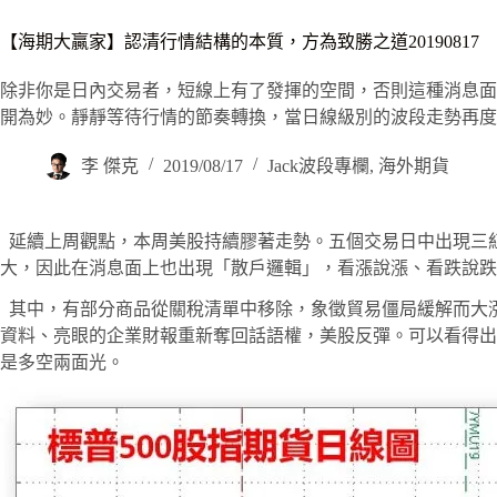
【海期大贏家】認清行情結構的本質，方為致勝之道20190817
除非你是日內交易者，短線上有了發揮的空間，否則這種消息面
開為妙。靜靜等待行情的節奏轉換，當日線級別的波段走勢再度
李 傑克
2019/08/17
Jack波段專欄
,
海外期貨
延續上周觀點，本周美股持續膠著走勢。五個交易日中出現三紅
大，因此在消息面上也出現「散戶邏輯」，看漲說漲、看跌說跌
其中，有部分商品從關稅清單中移除，象徵貿易僵局緩解而大
資料、亮眼的企業財報重新奪回話語權，美股反彈。可以看得出
是多空兩面光。