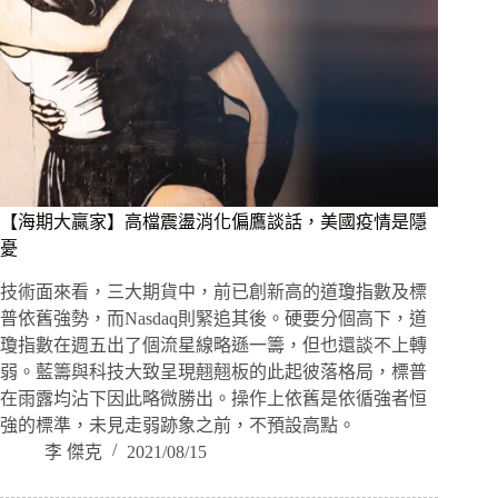
【海期大贏家】高檔震盪消化偏鷹談話，美國疫情是隱
憂
技術面來看，三大期貨中，前已創新高的道瓊指數及標
普依舊強勢，而Nasdaq則緊追其後。硬要分個高下，道
瓊指數在週五出了個流星線略遜一籌，但也還談不上轉
弱。藍籌與科技大致呈現翹翹板的此起彼落格局，標普
在雨露均沾下因此略微勝出。操作上依舊是依循強者恒
強的標準，未見走弱跡象之前，不預設高點。
李 傑克
2021/08/15