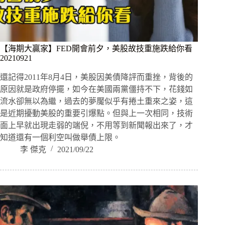
【海期大贏家】FED開會前夕，美股故技重施跌給你看
20210921
還記得2011年8月4日，美股因美債降評而重挫，背後的
原因就是政府停擺，如今在美國兩黨僵持不下，花錢如
流水卻無以為繼，過去的夢魘似乎有捲土重來之姿，這
是近期擾動美股的重要引爆點。但與上一次相同，技術
面上早就出現走弱的端倪，不用等到新聞報出來了，才
知道還有一個利空叫做舉債上限。
李 傑克
2021/09/22