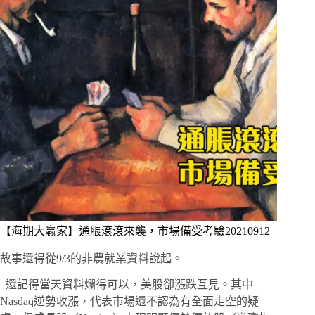
【海期大贏家】通脹滾滾來襲，市場備受考驗20210912
故事還得從9/3的非農就業資料說起。
還記得當天資料爛得可以，美股卻漲跌互見。其中
Nasdaq逆勢收漲，代表市場還不認為有全面走空的疑