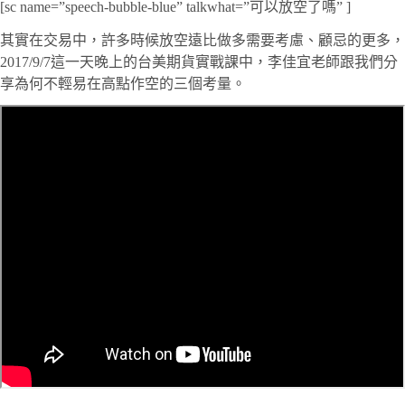
[sc name=”speech-bubble-blue” talkwhat=”可以放空了嗎” ]
其實在交易中，許多時候放空遠比做多需要考慮、顧忌的更多，
2017/9/7這一天晚上的台美期貨實戰課中，李佳宜老師跟我們分
享為何不輕易在高點作空的三個考量。