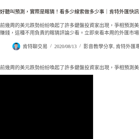
好聽叫預測，實際是瞎猜！看多少線索做多少事｜肯特外匯快訊202
前幾周的美元跌勢紛紛喚起了許多鍵盤投資家出現，爭相預測美
賺錢，這種不用負責的瞎猜評論少看。立即來看本周的外匯市場
肯特聊交易
2020/08/13
影音教學分享
,
肯特外匯
前幾周的美元跌勢紛紛喚起了許多鍵盤投資家出現，爭相預測美