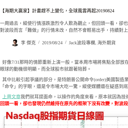
【海期大贏家】計畫趕不上變化，全球風雲再起20190824
一周過去，縱使行情漲跌激烈令人歎為觀止，但回頭一看，卻也
對波段而言「難做」的行情未改，自然不會輕易出手，持續對上
李 傑克
2019/08/24
Jack波段專欄
,
海外期貨
好像7/31那時的情節重新上演一般，當本周市場將焦點全部放
眼球的動機很明顯，而全球股市就跟著陪葬。
其中比較引起爭議的部分，是特朗普公開命令(order)美國
「命令」的字眼，還是令市場大吃一驚，縱使媒體還在疑惑到
上周文章
我們就耳提面命，以操作的角度來看，原本就因為技
回頭一看，卻也發現仍然維持在原先的框架下沒有改變，對波段