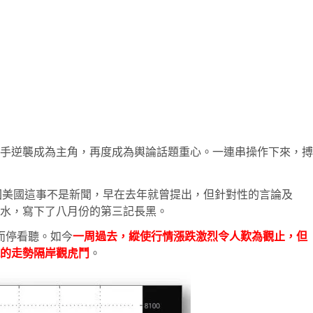
普出手逆襲成為主角，再度成為輿論話題重心。一連串操作下來，搏
重回美國這事不是新聞，早在去年就曾提出，但針對性的言論及
跳水，寫下了八月份的第三記長黑。
而停看聽。如今
一周過去，縱使行情漲跌激烈令人歎為觀止，但
的走勢隔岸觀虎鬥
。